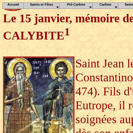
Accueil
Saints et Fêtes
Pré-Carême
Carême
Sema
Le 15 janvier, mémoire d
1
CALYBITE
Saint Jean l
Constantino
474). Fils d
Eutrope, il 
soignées au