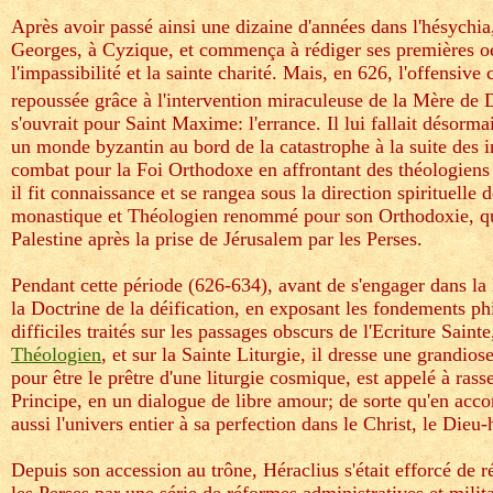
Après avoir passé ainsi une dizaine d'années dans l'hésychia,
Georges, à Cyzique, et commença à rédiger ses premières oeuvr
l'impassibilité et la sainte charité. Mais, en 626, l'offensiv
repoussée grâce à l'intervention miraculeuse de la Mère de 
s'ouvrait pour Saint Maxime: l'errance. Il lui fallait désorma
un monde byzantin au bord de la catastrophe à la suite des 
combat pour la Foi Orthodoxe en affrontant des théologiens
il fit connaissance et se rangea sous la direction spirituell
monastique et Théologien renommé pour son Orthodoxie, qui
Palestine après la prise de Jérusalem par les Perses.
Pendant cette période (626-634), avant de s'engager dans la
la Doctrine de la déification, en exposant les fondements ph
difficiles traités sur les passages obscurs de l'Ecriture Sainte
Théologien
, et sur la Sainte Liturgie, il dresse une grandi
pour être le prêtre d'une liturgie cosmique, est appelé à rasse
Principe, en un dialogue de libre amour; de sorte qu'en acco
aussi l'univers entier à sa perfection dans le Christ, le Die
Depuis son accession au trône, Héraclius s'était efforcé de r