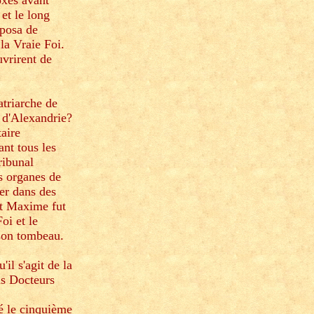
oxes avant
et le long
xposa de
la Vraie Foi.
uvrirent de
atriarche de
 d'Alexandrie?
taire
ant tous les
ribunal
es organes de
rer dans des
int Maxime fut
oi et le
 son tombeau.
il s'agit de la
ds Docteurs
é le cinquième