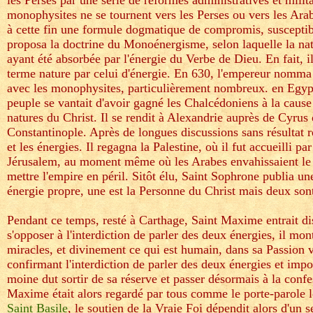
les Perses par une série de réformes administratives et militai
monophysites ne se tournent vers les Perses ou vers les Ara
à cette fin une formule dogmatique de compromis, susceptibl
proposa la doctrine du Monoénergisme, selon laquelle la natu
ayant été absorbée par l'énergie du Verbe de Dieu. En fait, 
terme nature par celui d'énergie. En 630, l'empereur nomma 
avec les monophysites, particulièrement nombreux. en Egypte
peuple se vantait d'avoir gagné les Chalcédoniens à la caus
natures du Christ. Il se rendit à Alexandrie auprès de Cyrus 
Constantinople. Après de longues discussions sans résultat ré
et les énergies. Il regagna la Palestine, où il fut accueilli 
Jérusalem, au moment même où les Arabes envahissaient le p
mettre l'empire en péril. Sitôt élu, Saint Sophrone publia un
énergie propre, une est la Personne du Christ mais deux sont 
Pendant ce temps, resté à Carthage, Saint Maxime entrait dis
s'opposer à l'interdiction de parler des deux énergies, il mo
miracles, et divinement ce qui est humain, dans sa Passion v
confirmant l'interdiction de parler des deux énergies et imp
moine dut sortir de sa réserve et passer désormais à la conf
Maxime était alors regardé par tous comme le porte-parole 
Saint Basile
, le soutien de la Vraie Foi dépendit alors d'un