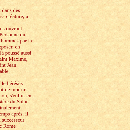
t dans des
sa créature, a
ous ouvrant
a Personne du
es hommes par la
xposer, en
 là poussé aussi
Saint Maxime,
int Jean
able.
lle hérésie.
ant de mourir
on, s'enfuit en
tère du Salut
finalement
emps après, il
n successeur
vec Rome