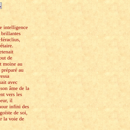
e intelligence
 brillantes
Héraclius,
étaire.
etenait
out de
nt moine au
 préparé au
ressa
sait avec
i son âme de la
ent vers les
eur, il
our infini des
oïste de soi,
r la voie de