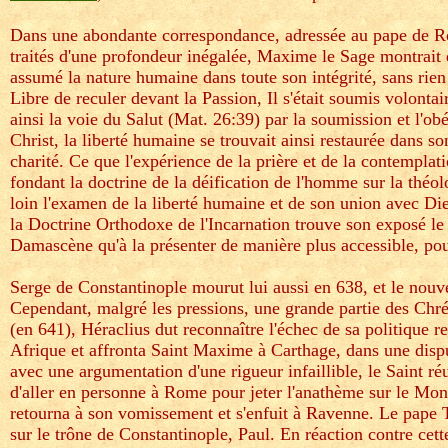
Dans une abondante correspondance, adressée au pape de Rom
traités d'une profondeur inégalée, Maxime le Sage montrait q
assumé la nature humaine dans toute son intégrité, sans rien a
Libre de reculer devant la Passion, Il s'était soumis volonta
ainsi la voie du Salut (Mat. 26:39) par la soumission et l'ob
Christ, la liberté humaine se trouvait ainsi restaurée dans 
charité. Ce que l'expérience de la prière et de la contempla
fondant la doctrine de la déification de l'homme sur la théolo
loin l'examen de la liberté humaine et de son union avec D
la Doctrine Orthodoxe de l'Incarnation trouve son exposé le 
Damascène qu'à la présenter de manière plus accessible, pou
Serge de Constantinople mourut lui aussi en 638, et le nouve
Cependant, malgré les pressions, une grande partie des Chréti
(en 641), Héraclius dut reconnaître l'échec de sa politique 
Afrique et affronta Saint Maxime à Carthage, dans une disp
avec une argumentation d'une rigueur infaillible, le Saint ré
d'aller en personne à Rome pour jeter l'anathème sur le Mon
retourna à son vomissement et s'enfuit à Ravenne. Le pape
sur le trône de Constantinople, Paul. En réaction contre cet