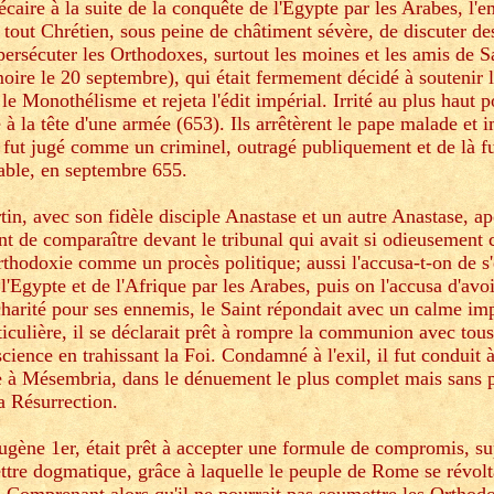
écaire à la suite de la conquête de l'Egypte par les Arabes, l'
à tout Chrétien, sous peine de châtiment sévère, de discuter d
persécuter les Orthodoxes, surtout les moines et les amis de 
ire le 20 septembre), qui était fermement décidé à soutenir l
le Monothélisme et rejeta l'édit impérial. Irrité au plus haut p
à la tête d'une armée (653). Ils arrêtèrent le pape malade et i
l fut jugé comme un criminel, outragé publiquement et de là f
table, en septembre 655.
in, avec son fidèle disciple Anastase et un autre Anastase, ap
ant de comparaître devant le tribunal qui avait si odieusement
Orthodoxie comme un procès politique; aussi l'accusa-t-on de s'
l'Egypte et de l'Afrique par les Arabes, puis on l'accusa d'avo
 charité pour ses ennemis, le Saint répondait avec un calme im
iculière, il se déclarait prêt à rompre la communion avec tous 
cience en trahissant la Foi. Condamné à l'exil, il fut conduit 
se à Mésembria, dans le dénuement le plus complet mais sans p
a Résurrection.
ugène 1er, était prêt à accepter une formule de compromis, s
ettre dogmatique, grâce à laquelle le peuple de Rome se révolt