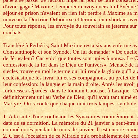
pape à se passer de l'accord impérial pour se faire consacre
d'avoir gagné Maxime, l'empereur envoya vers lui l'Evêque T
séjour en prison n'avaient en rien fait perdre à Maxime sa ma
nouveau la Doctrine Orthodoxe et termina en exhortant avec l
Pour toute réponse, les envoyés du souverain se jetèrent sur 
crachats.
Transféré à Perbéris, Saint Maxime resta six ans enfermé av
Constantinople et son Synode. On lui demanda: « De quelle
de Jérusalem? Car voici que toutes sont unies à nous». Le Con
confession de la foi dans le Dieu de l'univers». Menacé de l
siècles trouve en moi le terme qui lui rende la gloire qu'Il a 
ecclésiastique les livra, lui et ses compagnons, au préfet de l
leur confession: la langue et la main droite. Après les avoir p
forteresses séparées, dans le lointain Caucase, à Lazique. C'
définitivement uni au Verbe de Dieu, qu'il avait tant aimé et 
Martyre. On raconte que chaque nuit trois lampes, symbole d
1. A la suite d'une confusion les Synaxaires commémorent la 
date de sa dormition. La mémoire du 21 janvier a peut-être 
commémorés pendant le mois de janvier. Il est encore comm
2. C'est à l'occasion de ce Miracle qu'a probablement été 