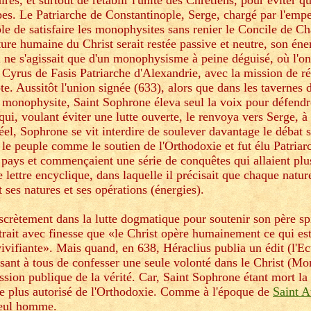
res, et surtout de rétablir l'unité des Chrétiens, pour éviter qu
bes. Le Patriarche de Constantinople, Serge, chargé par l'emp
e de satisfaire les monophysites sans renier le Concile de Ch
re humaine du Christ serait restée passive et neutre, son éne
il ne s'agissait que d'un monophysisme à peine déguisé, où l'on
Cyrus de Fasis Patriarche d'Alexandrie, avec la mission de réa
. Aussitôt l'union signée (633), alors que dans les tavernes 
e monophysite, Saint Sophrone éleva seul la voix pour défendr
qui, voulant éviter une lutte ouverte, le renvoya vers Serge, à
el, Sophrone se vit interdire de soulever davantage le débat s
par le peuple comme le soutien de l'Orthodoxie et fut élu Patriar
ays et commençaient une série de conquêtes qui allaient plu
e lettre encyclique, dans laquelle il précisait que chaque natu
ses natures et ses opérations (énergies).
crètement dans la lutte dogmatique pour soutenir son père spir
ntrait avec finesse que «le Christ opère humainement ce qui est
ivifiante». Mais quand, en 638, Héraclius publia un édit (l'Ec
osant à tous de confesser une seule volonté dans le Christ (Mo
ession publique de la vérité. Car, Saint Sophrone étant mort 
le plus autorisé de l'Orthodoxie. Comme à l'époque de
Saint 
 seul homme.