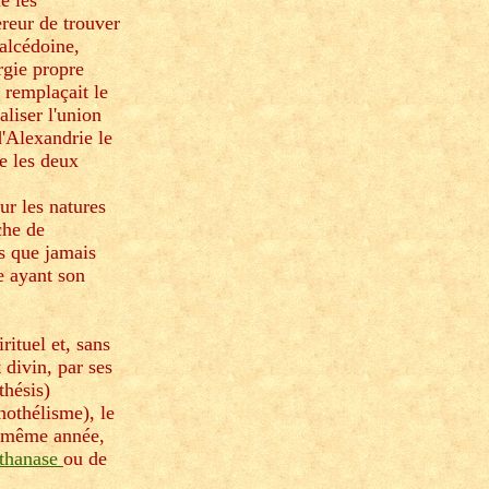
e les
ereur de trouver
alcédoine,
rgie propre
 remplaçait le
liser l'union
d'Alexandrie le
e les deux
ur les natures
che de
s que jamais
re ayant son
ituel et, sans
 divin, par ses
thésis)
nothélisme), le
la même année,
Athanase
ou de