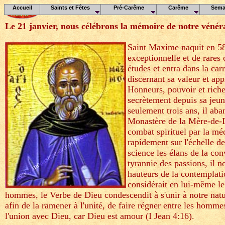
Accueil
Saints et Fêtes
Pré-Carême
Carême
Sema
Le 21 janvier, nous célébrons la mémoire de notre 
Saint Maxime naquit en 580
exceptionnelle et de rares 
études et entra dans la ca
discernant sa valeur et app
Honneurs, pouvoir et riches
secrètement depuis sa jeun
seulement trois ans, il ab
Monastère de la Mère-de-D
combat spirituel par la méd
rapidement sur l'échelle de
science les élans de la conv
tyrannie des passions, il no
hauteurs de la contemplatio
considérait en lui-même le
hommes, le Verbe de Dieu condescendit à s'unir à notre natu
afin de la ramener à l'unité, de faire régner entre les hommes
l'union avec Dieu, car Dieu est amour (I Jean 4:16).