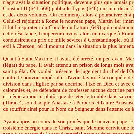
n'aggravât la situation politique, devenue plus que jamais pr
Constant II (641-668) publia le Typos (648) qui interdisait 
et des deux volontés. On commença alors à poursuivre et à 
Celui-ci rejoignit à Rome le nouveau pape, Martin 1er (mémo
il fut l'inspirateur du Concile du Latran (649) qui condamna 
cette résistance, l'empereur envoya alors un exarque à Rome 
conduisirent au prix de mille sévices à Constantinople, où i
exil à Cherson, où il mourut dans la situation la plus lamen
Quant à Saint Maxime, il avait, été arrêté, un peu avant Mart
(légat) du pape. Il avait attendu en prison de longs mois av
saint prélat. On voulait présenter le jugement du chef de l'
contre le pouvoir impérial et d'avoir favorisé la conquête de 
division dans l'Eglise par sa doctrine. Fixé en Dieu et avec
calomnies et, se défendant de confesser aucune doctrine part
et même à mourir, plutôt que de jeter le trouble dans sa cons
(Thrace), son disciple Anastase à Perbéris et l'autre Anasta
de souffrir ainsi pour le Nom du Seigneur dans l'attente de l
Ayant appris au cours de son procès que le nouveau pape, E
troisième énergie dans le Christ, saint Maxime écrivit une l