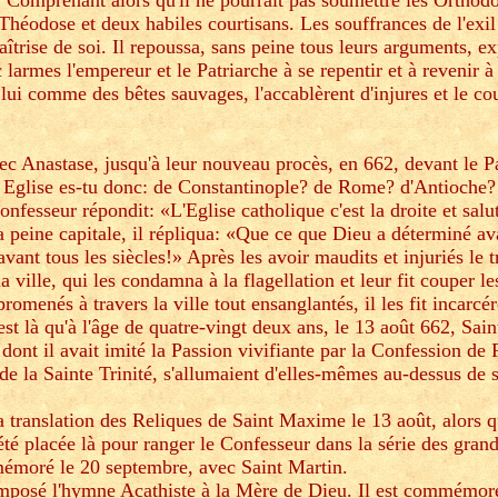
r. Comprenant alors qu'il ne pourrait pas soumettre les Orthod
héodose et deux habiles courtisans. Les souffrances de l'exil 
îtrise de soi. Il repoussa, sans peine tous leurs arguments, e
armes l'empereur et le Patriarche à se repentir et à revenir à 
lui comme des bêtes sauvages, l'accablèrent d'injures et le co
ec Anastase, jusqu'à leur nouveau procès, en 662, devant le P
 Eglise es-tu donc: de Constantinople? de Rome? d'Antioche?
fesseur répondit: «L'Eglise catholique c'est la droite et salu
a peine capitale, il répliqua: «Que ce que Dieu a déterminé av
avant tous les siècles!» Après les avoir maudits et injuriés le t
a ville, qui les condamna à la flagellation et leur fit couper l
romenés à travers la ville tout ensanglantés, il les fit incarcé
est là qu'à l'âge de quatre-vingt deux ans, le 13 août 662, Sa
dont il avait imité la Passion vivifiante par la Confession de F
e la Sainte Trinité, s'allumaient d'elles-mêmes au-dessus de
translation des Reliques de Saint Maxime le 13 août, alors qu'
été placée là pour ranger le Confesseur dans la série des gran
émoré le 20 septembre, avec Saint Martin.
composé l'hymne Acathiste à la Mère de Dieu. Il est commémor