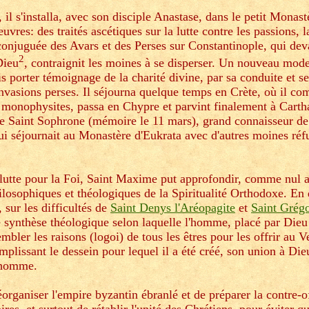
 il s'installa, avec son disciple Anastase, dans le petit Monast
es: des traités ascétiques sur la lutte contre les passions, la
e conjuguée des Avars et des Perses sur Constantinople, qui deva
2
Dieu
, contraignit les moines à se disperser. Un nouveau mode
is porter témoignage de la charité divine, par sa conduite et se
invasions perses. Il séjourna quelque temps en Crète, où il c
 monophysites, passa en Chypre et parvint finalement à Carth
e de Saint Sophrone (mémoire le 11 mars), grand connaisseur de 
 séjournait au Monastère d'Eukrata avec d'autres moines réf
 lutte pour la Foi, Saint Maxime put approfondir, comme nul au
ilosophiques et théologiques de la Spiritualité Orthodoxe. En
, sur les difficultés de
Saint Denys l'Aréopagite
et
Saint Grégo
ose synthèse théologique selon laquelle l'homme, placé par Die
mbler les raisons (logoi) de tous les êtres pour les offrir au V
mplissant le dessein pour lequel il a été créé, son union à Die
u-homme.
éorganiser l'empire byzantin ébranlé et de préparer la contre-o