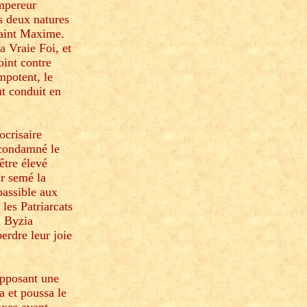
empereur
es deux natures
Saint Maxime.
a Vraie Foi, et
oint contre
mpotent, le
ut conduit en
ocrisaire
 condamné le
être élevé
ir semé la
passible aux
les Patriarcats
à Byzia
erdre leur joie
upposant une
a et poussa le