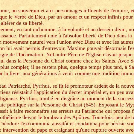
e, au souverain et aux personnages influents de l'empire, e
ue le Verbe de Dieu, par un amour et un respect infinis pour 
ltérer de sa liberté.
irement, en tant qu'homme, à la volonté et au dessein divin, n
éissance. Parfaitement unie à l'absolue liberté de Dieu dans l
son mouvement naturel vers l'union avec Dieu et avec les autr
tion lui avait permis d'entrevoir, Maxime pouvait désormais l'e
gie de l'Incarnation. Nul autre Père de l'Eglise n'avait jusque
ieu, dans la Personne du Christ comme chez les Saints. Avec 
plus complet; il ne restera plus, quelque temps plus tard, à Sa
r la livrer aux générations à venir comme une tradition immu
au Patriarche, Pyrrhus, se fit le promoteur ardent de la nouve
ens résistait à l'application du décret impérial et, un peu av
religieuse. Pyrrhus, tombé en disgrâce au moment de la successi
ute publique sur la Personne du Christ (645). Exposant le Mys
ussit à faire reconnaître ses erreurs au Patriarche qui proposa 
othélisme devant le tombeau des Apôtres. Toutefois, peu de t
 Théodore l'excommunia aussitôt et condamna pour hérésie so
te intervention du pape et craignant qu'une rupture ouverte a