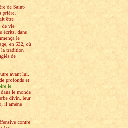
ère de Saint-
 prière,
it être
 de vie
s écrits, dans
ommença le
age, en 632, où
la tradition
ugiés de
tre avant lui,
 de profonds et
ire le
u dans le monde
erbe divin, leur
u, il amène
ffensive contre