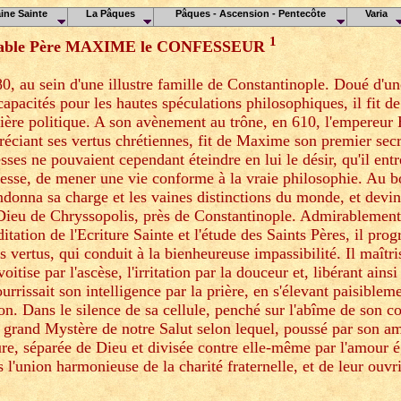
ine Sainte
La Pâques
Pâques - Ascension - Pentecôte
Varia
1
vénérable Père MAXIME le CONFESSEUR
, au sein d'une illustre famille de Constantinople. Doué d'un
capacités pour les hautes spéculations philosophiques, il fit de
rrière politique. A son avènement au trône, en 610, l'empereur 
réciant ses vertus chrétiennes, fit de Maxime son premier secr
ses ne pouvaient cependant éteindre en lui le désir, qu'il entr
esse, de mener une vie conforme à la vraie philosophie. Au b
andonna sa charge et les vaines distinctions du monde, et devi
ieu de Chryssopolis, près de Constantinople. Admirablement
itation de l'Ecriture Sainte et l'étude des Saints Pères, il prog
s vertus, qui conduit à la bienheureuse impassibilité. Il maîtri
oitise par l'ascèse, l'irritation par la douceur et, libérant ains
urrissait son intelligence par la prière, en s'élevant paisiblem
n. Dans le silence de sa cellule, penché sur l'abîme de son co
 grand Mystère de notre Salut selon lequel, poussé par son am
re, séparée de Dieu et divisée contre elle-même par l'amour ég
 l'union harmonieuse de la charité fraternelle, et de leur ouvri