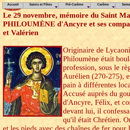
Accueil
Saints et Fêtes
Pré-Carême
Carême
Sema
Le 29 novembre, mémoire du Saint Ma
PHILOUMÈNE d'Ancyre et ses compag
et Valérien
Originaire de Lycaoni
Philoumène était bou
profession, sous le r
Aurélien (270-275), et
pain à différentes loca
Accusé auprès du go
d'Ancyre, Félix, et c
devant lui, il confes
qu'il était Chrétien. O
et les pieds avec des chaînes de fer pour l