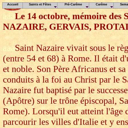
Accueil
Saints et Fêtes
Pré-Carême
Carême
Sema
aaa
Le 14 octobre, mémoire des 
NAZAIRE, GERVAIS, PROTAI
aaa
Saint Nazaire vivait sous le r
(entre 54 et 68) à Rome. Il était d
et noble. Son Père Africanus et sa
conduits à la foi au Christ par le 
Nazaire fut baptisé par le successe
(Apôtre) sur le trône épiscopal, S
Rome). Lorsqu'il eut atteint l'âge d
parcourir les villes d'Italie et y 