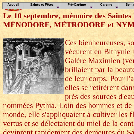
Accueil
Saints et Fêtes
Pré-Carême
Carême
Sema
Le 10 septembre, mémoire des Saintes
MÉNODORE, MÈTRODORE et NY
Ces bienheureuses, soe
vécurent en Bithynie 
Galère Maximien (ver
brillaient par la beau
de leur corps. Pour l'
elles se retirèrent da
près des sources d'ea
nommées Pythia. Loin des hommes et de 
monde, elle s'appliquaient à cultiver les f
vertus et se délectaient du miel de la con
devinrent rapidement des demeures du Sai