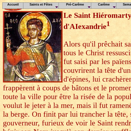
Accueil
Saints et Fêtes
Pré-Carême
Carême
Sema
Le Saint Hiéroma
1
d'AIexandrie
Alors qu'il prêchait s
tous le Christ ressusc
fut saisi par les païens
couvrirent la tête d'
d'épines, lui crachère
frappèrent à coups de bâtons et le promen
toute la ville pour être la risée de la pop
voulut le jeter à la mer, mais il fut ramen
la berge. On finit par lui trancher la tête,
gouverneur, furieux de voir le Saint rend