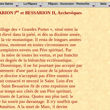
ine Sainte
La Pâques
Pâques - Ascension - Pentecôte
Varia
er
SARION l
et BESSARION II, Archevêques
illage des « Grandes Portes », situé entre la
t élevé dans la piété, et dès sa dixième année,
 la vie monastique. Il resta de longues années
issa, montrant en toutes circonstances une
emplaires envers son Père spirituel. Par
, la mère de toutes les vertus, et put franchir
es degrés de la hiérarchie ecclésiastique.
Doménique, il ne fut pourtant pas accepté par
atement: d'une part à cause de la jalousie du
 ce diocèse n'acceptait pas d'être soumis à
ait consacré et envoyé le Saint. Loin d'en
, Saint Bessarion fit de cette expulsion une
ue temps aux côtés de son Père spirituel,
tants de Larissa. Quatre ans plus tard, le
lui sourit pas davantage. Il n'y souffrit que
 Dométios. A la mort de Marc, il devint