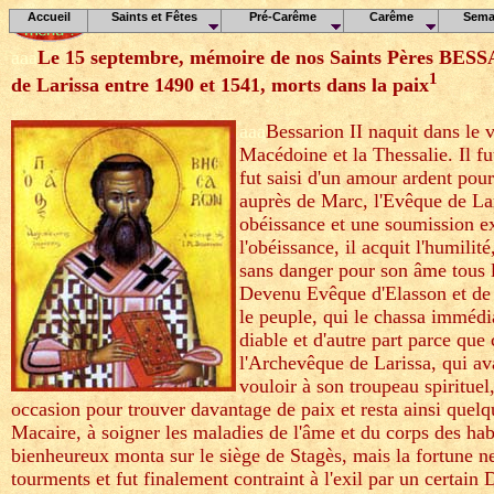
Accueil
Saints et Fêtes
Pré-Carême
Carême
Sema
aaa
Le 15 septembre, mémoire de nos Saints Pères BES
1
de Larissa entre 1490 et 1541, morts dans la paix
aaa
Bessarion II naquit dans le v
Macédoine et la Thessalie. Il fu
fut saisi d'un amour ardent pour
auprès de Marc, l'Evêque de Lar
obéissance et une soumission ex
l'obéissance, il acquit l'humilité
sans danger pour son âme tous l
Devenu Evêque d'Elasson et de 
le peuple, qui le chassa immédi
diable et d'autre part parce que
l'Archevêque de Larissa, qui av
vouloir à son troupeau spirituel
occasion pour trouver davantage de paix et resta ainsi quelq
Macaire, à soigner les maladies de l'âme et du corps des habi
bienheureux monta sur le siège de Stagès, mais la fortune ne 
tourments et fut finalement contraint à l'exil par un certain