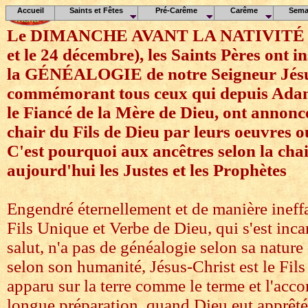
Accueil
Saints et Fêtes
Pré-Carême
Carême
Sema
Le DIMANCHE AVANT LA NATIVITÉ (sit
et le 24 décembre), les Saints Pères ont in
la GÉNÉALOGIE de notre Seigneur Jésu
commémorant tous ceux qui depuis Ada
le Fiancé de la Mère de Dieu, ont annonc
chair du Fils de Dieu par leurs oeuvres o
C'est pourquoi aux ancêtres selon la chai
aujourd'hui les Justes et les Prophètes
Engendré éternellement et de manière ineffab
Fils Unique et Verbe de Dieu, qui s'est inca
salut, n'a pas de généalogie selon sa nature
selon son humanité, Jésus-Christ est le Fils
apparu sur la terre comme le terme et l'ac
longue préparation, quand Dieu eut apprêté