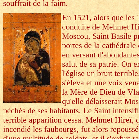
souffrait de la faim.
En 1521, alors que les T
conduite de Mehmet Hi
Moscou, Saint Basile pr
portes de la cathédrale
en versant d'abondantes
salut de sa patrie. On e
l'église un bruit terrib
s'éleva et une voix ven
la Mère de Dieu de Vl
qu'elle délaisserait Mo
péchés de ses habitants. Le Saint intensifi
terrible apparition cessa. Mehmet Hireï, q
incendié les faubourgs, fut alors repoussé
d'une multitude de soldats, et il s'enfuit 