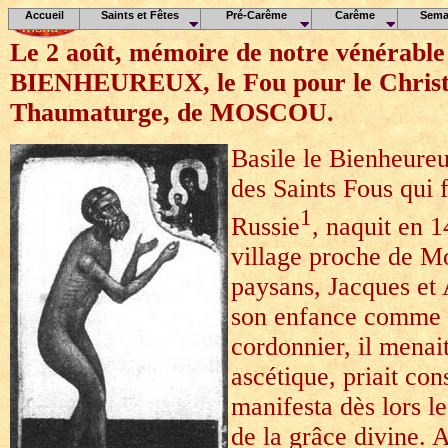
Accueil
Saints et Fêtes
Pré-Carême
Carême
Sema
Le 2 août, mémoire de notre vénérabl
BIENHEUREUX, le Fou pour le Christ
Thaumaturge, de MOSCOU.
Basile le Bienheureu
des Saints Fous qui f
1
Russie
, naquit en 
village proche de M
paysans, Jacques et
son enfance comme 
cordonnier, il menai
ascétique, priait co
manifesta dès lors l
de la grâce divine. Al