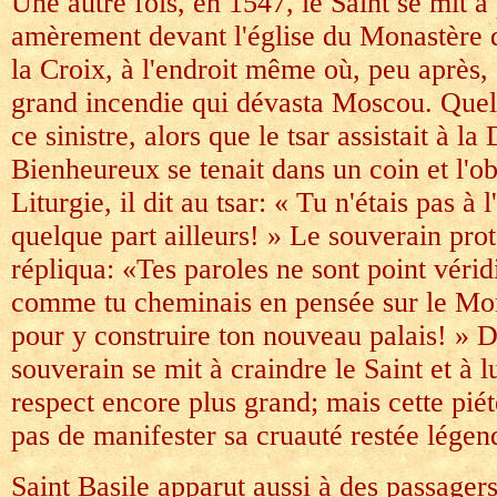
Une autre fois, en 1547, le Saint se mit à
amèrement devant l'église du Monastère d
la Croix, à l'endroit même où, peu après, 
grand incendie qui dévasta Moscou. Que
ce sinistre, alors que le tsar assistait à la
Bienheureux se tenait dans un coin et l'ob
Liturgie, il dit au tsar: « Tu n'étais pas à 
quelque part ailleurs! » Le souverain prote
répliqua: «Tes paroles ne sont point vérid
comme tu cheminais en pensée sur le M
pour y construire ton nouveau palais! » D
souverain se mit à craindre le Saint et à 
respect encore plus grand; mais cette pié
pas de manifester sa cruauté restée légen
Saint Basile apparut aussi à des passager