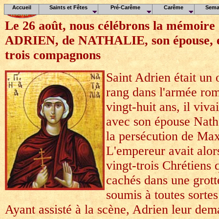
Accueil
Saints et Fêtes
Pré-Carême
Carême
Sema
Le 26 août, nous célébrons la mémoire
ADRIEN, de NATHALIE, son épouse, et
trois compagnons
Saint Adrien était un 
rang dans l'armée ro
vingt-huit ans, il viv
avec son épouse Natha
la persécution de Max
L'empereur avait alors
vingt-trois Chrétiens q
cachés dans une grotte,
soumis à toutes sortes
Ayant assisté à la scène, Adrien leur de