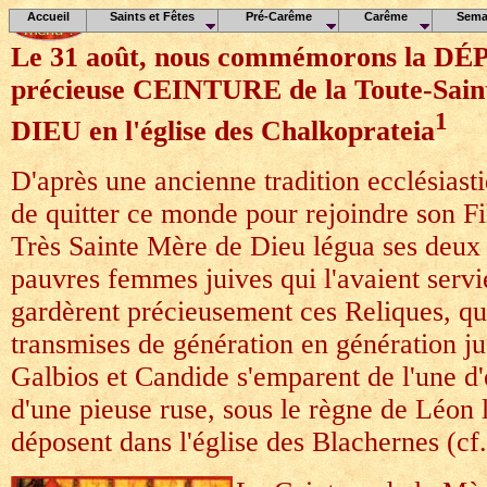
Accueil
Saints et Fêtes
Pré-Carême
Carême
Sema
Le 31 août, nous commémorons la DÉ
précieuse CEINTURE de la Toute-Sai
1
DIEU en l'église des Chalkoprateia
D'après une ancienne tradition ecclésias
de quitter ce monde pour rejoindre son Fil
Très Sainte Mère de Dieu légua ses deux
pauvres femmes juives qui l'avaient servi
gardèrent précieusement ces Reliques, qu
transmises de génération en génération ju
Galbios et Candide s'emparent de l'une d
d'une pieuse ruse, sous le règne de Léon le
déposent dans l'église des Blachernes (cf. 