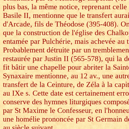
plus bas, la même notice, reprenant cell
Basile II, mentionne que le transfert aura
d'Arcade, fils de Théodose (395-408). On 
que la construction de l'église des Chalko
entamée par Pulchérie, mais achevée au 
Probablement détruite par un tremblement 
restaurée par Justin II (565-578), qui la 
fit bâtir une chapelle pour abriter la Sain
Synaxaire mentionne, au 12 av., une aut
transfert de la Ceinture, de Zéla à la capit
au IXe s. Cette date est certainement err
conserve des hymnes liturgiques composée
par St Maxime le Confesseur, en l'honneur
une homélie prononcée par St Germain de
au siècle suivant.