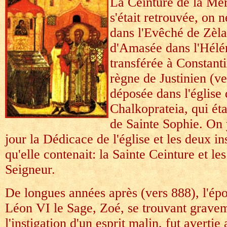
La Ceinture de la Mèr
s'était retrouvée, on 
dans l'Evêché de Zèla
d'Amasée dans l'Hélé
transférée à Constanti
règne de Justinien (ve
déposée dans l'église 
Chalkoprateia, qui éta
de Sainte Sophie. On 
jour la Dédicace de l'église et les deux i
qu'elle contenait: la Sainte Ceinture et l
Seigneur.
De longues années après (vers 888), l'ép
Léon VI le Sage, Zoé, se trouvant grave
l'instigation d'un esprit malin, fut avertie