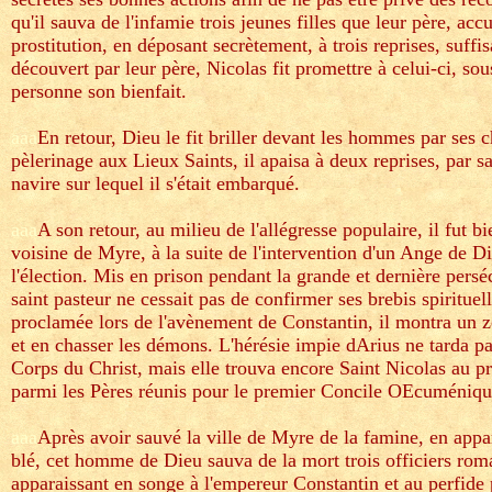
qu'il sauva de l'infamie trois jeunes filles que leur père, accul
prostitution, en déposant secrètement, à trois reprises, suff
découvert par leur père, Nicolas fit promettre à celui-ci, sou
personne son bienfait.
aaa
En retour, Dieu le fit briller devant les hommes par ses 
pèlerinage aux Lieux Saints, il apaisa à deux reprises, par sa
navire sur lequel il s'était embarqué.
aaa
A son retour, au milieu de l'allégresse populaire, il fut
voisine de Myre, à la suite de l'intervention d'un Ange de 
l'élection. Mis en prison pendant la grande et dernière pers
saint pasteur ne cessait pas de confirmer ses brebis spirituelle
proclamée lors de l'avènement de Constantin, il montra un zè
et en chasser les démons. L'hérésie impie dArius ne tarda pas
Corps du Christ, mais elle trouva encore Saint Nicolas au 
parmi les Pères réunis pour le premier Concile OEcuméniqu
aaa
Après avoir sauvé la ville de Myre de la famine, en appa
blé, cet homme de Dieu sauva de la mort trois officiers rom
apparaissant en songe à l'empereur Constantin et au perfide p