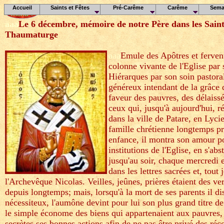
Accueil
Saints et Fêtes
Pré-Carême
Carême
Sema
aaa
Le 6 décembre, mémoire de notre Père dans les Sa
Thaumaturge
aaa
Emule des Apôtres et fervent
colonne vivante de l'Eglise par 
Hiérarques par son soin pastoral
généreux intendant de la grâce
faveur des pauvres, des délaissés
ceux qui, jusqu'à aujourd'hui, ré
dans la ville de Patare, en Lycie
famille chrétienne longtemps pr
enfance, il montra son amour po
institutions de l'Eglise, en s'ab
jusqu'au soir, chaque mercredi e
dans les lettres sacrées et, tout
l'Archevêque Nicolas. Veilles, jeûnes, prières étaient des ver
depuis longtemps; mais, lorsqu'à la mort de ses parents il d
nécessiteux, l'aumône devint pour lui son plus grand titre d
le simple économe des biens qui appartenaient aux pauvres, e
secrètes ses bonnes actions afin de ne pas être privé des réc