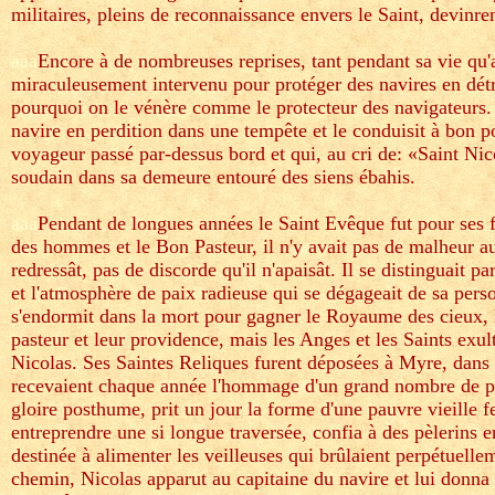
militaires, pleins de reconnaissance envers le Saint, devinre
aaa
Encore à de nombreuses reprises, tant pendant sa vie qu'a
miraculeusement intervenu pour protéger des navires en détr
pourquoi on le vénère comme le protecteur des navigateurs. C'
navire en perdition dans une tempête et le conduisit à bon por
voyageur passé par-dessus bord et qui, au cri de: «Saint Nic
soudain dans sa demeure entouré des siens ébahis.
aaa
Pendant de longues années le Saint Evêque fut pour ses 
des hommes et le Bon Pasteur, il n'y avait pas de malheur auq
redressât, pas de discorde qu'il n'apaisât. Il se distinguait p
et l'atmosphère de paix radieuse qui se dégageait de sa perso
s'endormit dans la mort pour gagner le Royaume des cieux, 
pasteur et leur providence, mais les Anges et les Saints exu
Nicolas. Ses Saintes Reliques furent déposées à Myre, dans u
recevaient chaque année l'hommage d'un grand nombre de pèl
gloire posthume, prit un jour la forme d'une pauvre vieille 
entreprendre une si longue traversée, confia à des pèlerins 
destinée à alimenter les veilleuses qui brûlaient perpétuell
chemin, Nicolas apparut au capitaine du navire et lui donna l