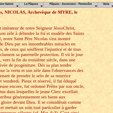
ine Sainte
La Pâques
Pâques - Ascension - Pentecôte
Varia
ints, NICOLAS, Archevêque de MYRE, le
 imitateur de notre Seigneur JésusChrist,
son zèle à défendre la foi et modèle des Saints
, notre Saint Père Nicolas s'est montré
 de Dieu par ses innombrables miracles en
, de ceux qui souffrent l'injustice et de tous
clament sa paternelle protection. Il vit le jour
, vers la fin du troisième siècle, dans une
ivée de progéniture. Dès sa plus tendre
ur la vertu et son zèle dans l'observances des
stenant de prendre le sein de sa nourrice
t vendredi. Pieux et réservé, il fut éduqué
 jeune encore, fut ordonné Prêtre par son oncle,
tus dans lesquelles le jeune Clerc excellait
istribua généreusement ses biens aux
e gloire devant Dieu. Il se considérait comme
t mettait un soin tout particulier à garder
ompenses célestes (cf. Mat. 6:3). C'est ainsi