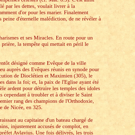
é par les dettes, voulait livrer à la
isamment d'or pour les marier. Finalement
s peine d'éternelle malédiction, de ne révéler à
charismes et ses Miracles. En route pour un
 prière, la tempête qui mettait en péril le
 bientôt désigné comme Evêque de la ville
Dieu auprès des Evêques réunis en synode pour
écution de Dioclétien et Maximien (305), le
s dans la foi; et, la paix de l'Eglise ayant été
le ardent pour détruire les temples des idoles
 cependant à troubler et à diviser le Saint
premier rang des champions de l'Orthodoxie,
e de Nicée, en 325.
raissant au capitaine d'un bateau chargé de
ains, injustement accusés de complot, en
réfet Avlavius. Une fois délivrés, les trois