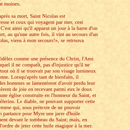
nt moines.
près sa mort, Saint Nicolas est
esse et ceux qui voyagent par mer, cest
est ainsi qu'il apparut un jour à la barre d'un
t, au qu'une autre fois, il vint au secours d'un
olas, viens à mon secours!», se retrouva
fidèles comme une présence du Christ, l'Ami
uel il ne compatît, pas d'injustice qu'il ne
artout où il se trouvait par son visage lumineux
nne. Lorsqu'après tant de bienfaits, il
les hommes se lamentèrent d'avoir perdu leur
ltèrent de joie en recevant parmi eux le doux
ne église construite en l'honneur du Saint, et
erins. Le diable, ne pouvant supporter cette
femme qui, sous prétexte de ne pouvoir
en partance pour Myre une jarre d'huile
ement devant le tombeau du Saint; mais, en
'ordre de jeter cette huile magique à la mer.