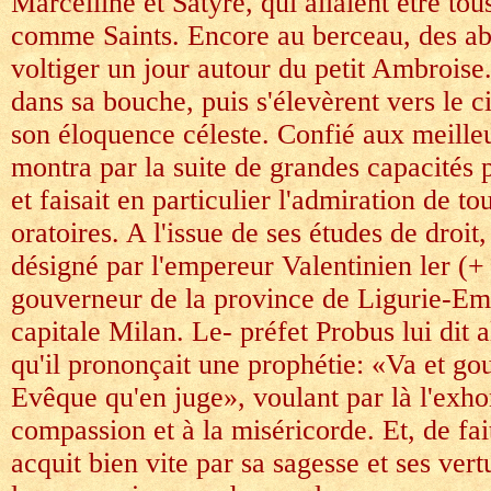
Marcelline et Satyre, qui allaient être tou
comme Saints. Encore au berceau, des abe
voltiger un jour autour du petit Ambroise.
dans sa bouche, puis s'élevèrent vers le c
son éloquence céleste. Confié aux meilleu
montra par la suite de grandes capacités p
et faisait en particulier l'admiration de to
oratoires. A l'issue de ses études de droit, 
désigné par l'empereur Valentinien ler 
gouverneur de la province de Ligurie-Emi
capitale Milan. Le- préfet Probus lui dit a
qu'il prononçait une prophétie: «Va et go
Evêque qu'en juge», voulant par là l'exhor
compassion et à la miséricorde. Et, de fa
acquit bien vite par sa sagesse et ses vert