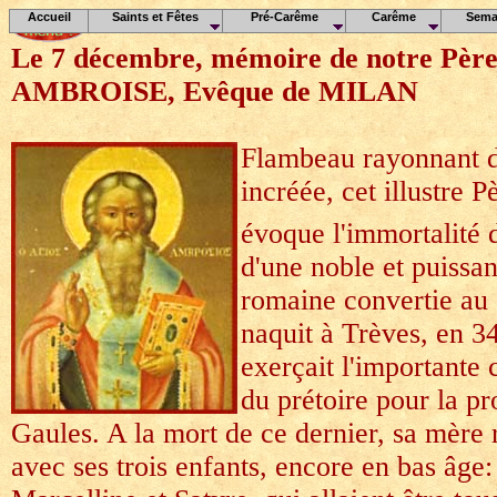
Accueil
Saints et Fêtes
Pré-Carême
Carême
Sema
Le 7 décembre, mémoire de notre Père 
AMBROISE, Evêque de MILAN
Flambeau rayonnant d
incréée, cet illustre 
évoque l'immortalité 
d'une noble et puissan
romaine convertie au 
naquit à Trèves, en 3
exerçait l'importante 
du prétoire pour la p
Gaules. A la mort de ce dernier, sa mère
avec ses trois enfants, encore en bas âge