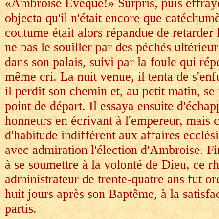
«Ambroise Evêque!» Surpris, puis effra
objecta qu'il n'était encore que catéchumè
coutume était alors répandue de retarder
ne pas le souiller par des péchés ultérieurs
dans son palais, suivi par la foule qui rép
même cri. La nuit venue, il tenta de s'enf
il perdit son chemin et, au petit matin, se
point de départ. Il essaya ensuite d'échap
honneurs en écrivant à l'empereur, mais c
d'habitude indifférent aux affaires ecclési
avec admiration l'élection d'Ambroise. F
à se soumettre à la volonté de Dieu, ce rh
administrateur de trente-quatre ans fut 
huit jours après son Baptême, à la satisfa
partis.