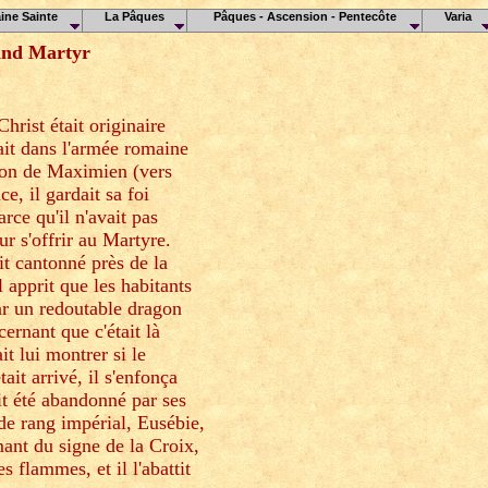
ine Sainte
La Pâques
Pâques - Ascension - Pentecôte
Varia
rand Martyr
hrist était originaire
ait dans l'armée romaine
ion de Maximien (vers
e, il gardait sa foi
rce qu'il n'avait pas
r s'offrir au Martyre.
t cantonné près de la
l apprit que les habitants
par un redoutable dragon
cernant que c'était là
it lui montrer si le
ait arrivé, il s'enfonça
ait été abandonné par ses
 de rang impérial, Eusébie,
mant du signe de la Croix,
s flammes, et il l'abattit