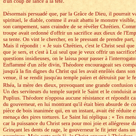
d'un coup de lance à la tête.
Désormais persuadé que, par la Grâce de Dieu, il pourrait v
spirituel, le diable, comme il avait abattu le monstre visibl
son campement, sans craindre de se révéler Chrétien. Com
troupe avait ordonné d'offrir un sacrifice aux dieux de l'Em
sa tente. On vint le chercher, en le pressant de prendre part, 
Mais il répondit : « Je suis Chrétien, c'est le Christ seul que
que je sers, et c'est à Lui seul que je veux offrir un sacrific
questions insidieuses, on le laissa pour passer à l'interrogato
Enflammé d'un zèle divin, Théodore encourageait ses comp
jusqu'à la fin dignes du Christ qui les avait enrôlés dans son
venue, il se rendit jusqu'au temple païen et détruisit par le fe
Rhéa, la mère des dieux, provoquant une grande confusion da
Un des serviteurs du temple surprit le Saint et le conduisit
Puplius. Théodore n'opposa aucune résistance et répondit c
du gouverneur, en lui montrant qu'il était bien absurde de 
pièce de bois inanimée qui, en un instant, avait été réduite 
menaça des pires tortures. Le Saint lui répliqua : « Tes mena
car la puissance du Christ sera pour moi joie et allégresse d
Grinçant les dents de rage, le gouverneur le fit jeter dans 