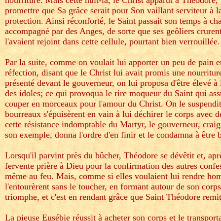
nourriture. Mais cette nuit-là, le Christ apparut à Théodore, 
promettre que Sa grâce serait pour Son vaillant serviteur à la
protection. Ainsi réconforté, le Saint passait son temps à c
accompagné par des Anges, de sorte que ses geôliers crurent
l'avaient rejoint dans cette cellule, pourtant bien verrouillée.
Par la suite, comme on voulait lui apporter un peu de pain et 
réfection, disant que le Christ lui avait promis une nourritu
présenté devant le gouverneur, on lui proposa d'être élevé à 
des idoles; ce qui provoqua le rire moqueur du Saint qui assu
couper en morceaux pour l'amour du Christ. On le suspendit a
bourreaux s'épuisèrent en vain à lui déchirer le corps avec d
cette résistance indomptable du Martyr, le gouverneur, craig
son exemple, donna l'ordre d'en finir et le condamna à être b
Lorsqu'il parvint près du bûcher, Théodore se dévêtit et, apr
fervente prière à Dieu pour la confirmation des autres confess
même au feu. Mais, comme si elles voulaient lui rendre h
l'entourèrent sans le toucher, en formant autour de son corps
triomphe, et c'est en rendant grâce que Saint Théodore remi
La pieuse Eusébie réussit à acheter son corps et le transport