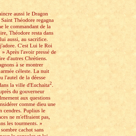
aincre aussi le Dragon
e, Saint Théodore regagna
me le commandant de la
pire, Théodore resta dans
lui aussi, au sacrifice.
 j'adore. C'est Lui le Roi
e! » Après l'avoir pressé de
ire d'autres Chrétiens.
agnons à se montrer
 armée céleste. La nuit
u l'autel de la déesse
2
ns la ville d'Euchaita
.
 auprès du gouverneur
almement aux questions
considérer comme dieu une
en cendres. Puplius le
ces ne m'effraient pas,
ans les tourments. »
un sombre cachot sans