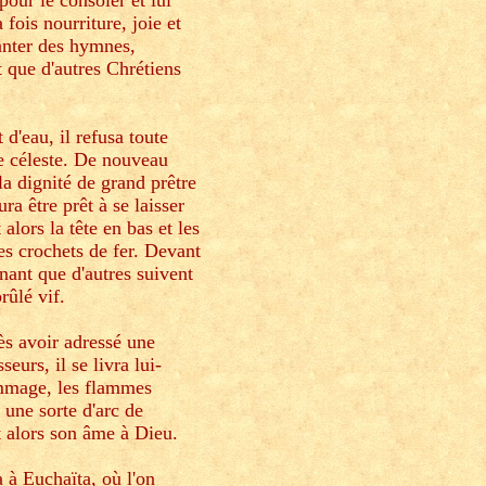
pour le consoler et lui
 fois nourriture, joie et
hanter des hymnes,
 que d'autres Chrétiens
d'eau, il refusa toute
re céleste. De nouveau
la dignité de grand prêtre
ra être prêt à se laisser
lors la tête en bas et les
es crochets de fer. Devant
nant que d'autres suivent
rûlé vif.
ès avoir adressé une
eurs, il se livra lui-
ommage, les flammes
 une sorte d'arc de
t alors son âme à Dieu.
a à Euchaïta, où l'on