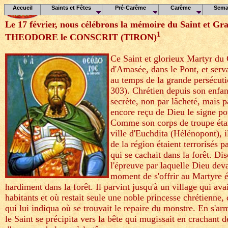
Accueil
Saints et Fêtes
Pré-Carême
Carême
Sema
Le 17 février, nous célébrons la mémoire du Saint et G
1
THEODORE le CONSCRIT (TIRON)
Ce Saint et glorieux Martyr du C
d'Amasée, dans le Pont, et serv
au temps de la grande persécut
303). Chrétien depuis son enfanc
secrète, non par lâcheté, mais pa
encore reçu de Dieu le signe pou
Comme son corps de troupe étai
ville d'Euchdita (Hélénopont), i
de la région étaient terrorisés 
qui se cachait dans la forêt. Dis
l'épreuve par laquelle Dieu deva
moment de s'offrir au Martyre ét
hardiment dans la forêt. Il parvint jusqu'à un village qui av
habitants et où restait seule une noble princesse chrétienne,
qui lui indiqua où se trouvait le repaire du monstre. En s'ar
le Saint se précipita vers la bête qui mugissait en crachant de