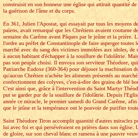
construisit en son honneur une église qui attirait quantité de 
la guérison de l'âme et du corps.
En 361, Julien l'Apostat, qui essayait par tous les moyens de
païens, avait remarqué que les Chrétiens avaient coutume de
semaine du Carême avant Pâques par le jeûne et la prière. 
l'ordre au préfet de Constantinople de faire asperger toutes 
marché avec du sang des victimes immolées aux idoles, de so
à aucun habitant d'échapper à la souillure de l'idolâtrie. Ma
pas son peuple choisi. Il envoya son serviteur Théodore, qui
Patriarche Eudoxe (360-364) pour déjouer la machination 
qu'aucun Chrétien n'achète les aliments présentés au marché,
confectionnent des colyves, c'est-à-dire des grains de blé bou
C'est ainsi que, grâce à l'intervention du Saint Martyr Théod
put se garder pur de la souillure de l'idolâtrie. Depuis l'E
année ce miracle, le premier samedi du Grand Carême, afin 
que le jeûne et la tempérance ont le pouvoir de purifier tout
Saint Théodore Tiron accomplit quantité d'autres miracles p
lui avec foi et qui persévéraient en prières dans son église. U
de gloire, sur son cheval blanc et ramena à une pauvre veuve