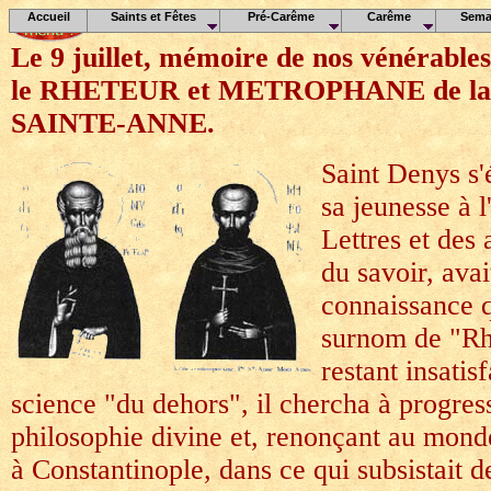
Accueil
Saints et Fêtes
Pré-Carême
Carême
Sema
Le 9 juillet, mémoire de nos vénérabl
le RHETEUR et METROPHANE de la
SAINTE-ANNE.
Saint Denys s'
sa jeunesse à l
Lettres et des
du savoir, avai
connaissance qu
surnom de "Rh
restant insatisf
science "du dehors", il chercha à progres
philosophie divine et, renonçant au monde
à Constantinople, dans ce qui subsistait